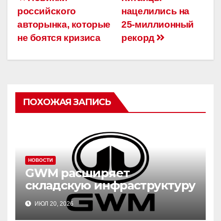
c
tt
р
Навигация
российского
нацелились на
e
er
а
по
авторынка, которые
25-миллионный
b
в
записям
не боятся кризиса
рекорд
o
и
o
ть
k
ПОХОЖАЯ ЗАПИСЬ
НОВОСТИ
GWM расширяет
складскую инфраструктуру
в России
ИЮЛ 20, 2026