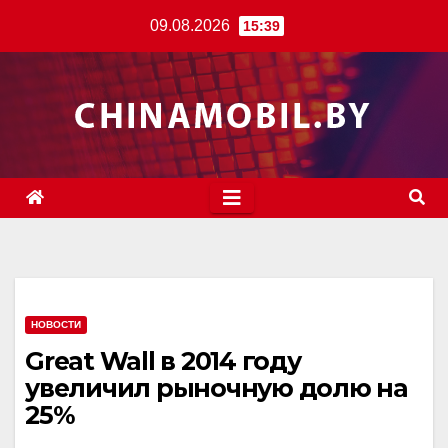
Перейти
09.08.2026
15:39
к
содержимому
НОВОСТИ
Great Wall в 2014 году
увеличил рыночную долю на
25%