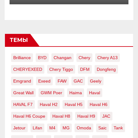
ТЕМЫ
Brilliance
BYD
Changan
Chery
Chery A13
CHERYEXEED
Chery Tiggo
DFM
Dongfeng
Emgrand
Exeed
FAW
GAC
Geely
Great Wall
GWM Poer
Haima
Haval
HAVAL F7
Haval H2
Haval H5
Haval H6
Haval H6 Coupe
Haval H8
Haval H9
JAC
Jetour
Lifan
M4
MG
Omoda
Saic
Tank