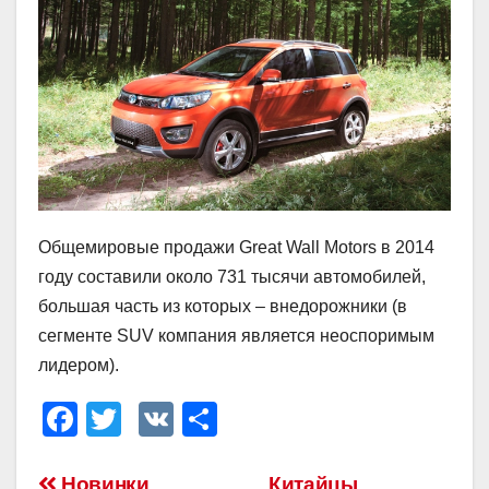
Общемировые продажи Great Wall Motors в 2014
году составили около 731 тысячи автомобилей,
большая часть из которых – внедорожники (в
сегменте SUV компания является неоспоримым
лидером).
F
T
V
О
a
wi
K
тп
Новинки
Китайцы