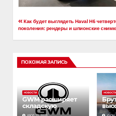
Навигация
Как будет выглядеть Haval H6 четверт
поколения: рендеры и шпионские снимк
по
записям
ПОХОЖАЯ ЗАПИСЬ
НОВОСТИ
НОВОСТ
GWM расширяет
Бру
складскую
выс
инфраструктуру в
тех
ИЮЛ 20, 2026
ИЮН 2