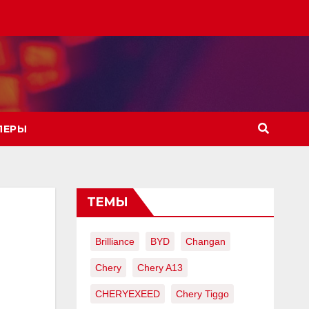
ЛЕРЫ
ТЕМЫ
Brilliance
BYD
Changan
Chery
Chery A13
CHERYEXEED
Chery Tiggo