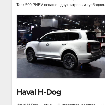
Tank 500 PHEV оснащен двухлитровым турбодвигат
Haval H-Dog