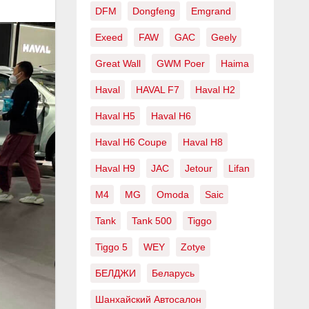
DFM
Dongfeng
Emgrand
Exeed
FAW
GAC
Geely
Great Wall
GWM Poer
Haima
Haval
HAVAL F7
Haval H2
Haval H5
Haval H6
Haval H6 Coupe
Haval H8
Haval H9
JAC
Jetour
Lifan
M4
MG
Omoda
Saic
Tank
Tank 500
Tiggo
Tiggo 5
WEY
Zotye
БЕЛДЖИ
Беларусь
Шанхайский Автосалон