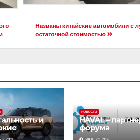
ого
Названы китайские автомобили с 
и
остаточной стоимостью
И
НОВОСТИ
тальность и
HAVAL – партне
окие
форума
нологии:
«Инженеры
6, 2026
ИЮН 24, 2026