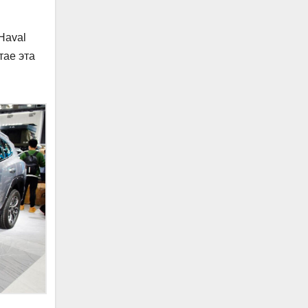
Haval
тае эта