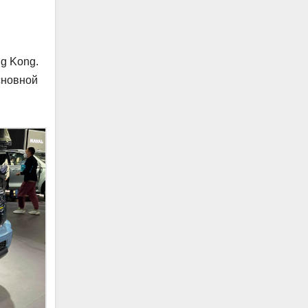
g Kong.
сновной