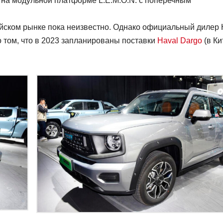
 на модульной платформе L.E.M.O.N. с поперечным
ийском рынке пока неизвестно. Однако официальный дилер 
 том, что в 2023 запланированы поставки
Haval Dargo
(в Ки