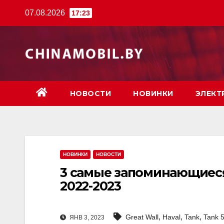
Перейти
07.08.2026
17:23
к
содержимому
НОВОСТИ
НОВИНКИ
ЭЛЕКТ
НОВИНКИ
НОВОСТИ
3 самые запоминающиеся
2022-2023
,
,
,
Great Wall
Haval
Tank
Tank 
ЯНВ 3, 2023