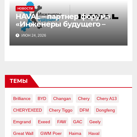
НОВОСТИ
HAVAL – партнер форума
«Инженеры будущего –
2026»
ИЮН 24, 2026
ТЕМЫ
Brilliance
BYD
Changan
Chery
Chery A13
CHERYEXEED
Chery Tiggo
DFM
Dongfeng
Emgrand
Exeed
FAW
GAC
Geely
Great Wall
GWM Poer
Haima
Haval