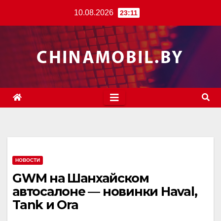
Перейти
10.08.2026
23:11
к
содержимому
НОВОСТИ
GWM на Шанхайском
автосалоне — новинки Haval,
Tank и Ora