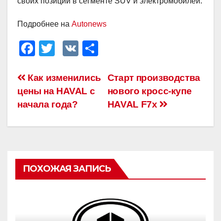
своих позиций в сегменте SUV и электромобилей.
Подробнее на
Autonews
F
T
V
О
a
wi
K
тп
c
tt
р
Навигация
Как изменились
Старт производства
цены на HAVAL с
нового кросс-купе
e
er
а
по
начала года?
HAVAL F7x
b
в
записям
o
и
o
ть
k
ПОХОЖАЯ ЗАПИСЬ