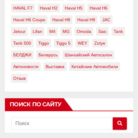
HAVAL F7
Haval H2
Haval H5
Haval H6
Haval H6 Coupe
Haval H8
Haval H9
JAC
Jetour
Lifan
M4
MG
Omoda
Saic
Tank
Tank 500
Tiggo
Tiggo 5
WEY
Zotye
БЕЛДЖИ
Беларусь
Шанхайский Автосалон
Автоновости
Выставка
Китайские Автомобили
Отзыв
ПОИСК ПО САЙТУ